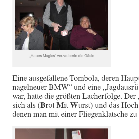
„Hapes Magics“ verzauberte die Gäste
Eine ausgefallene Tombola, deren Haupt
nagelneuer BMW“ und eine „Jagdausrü
war, hatte die größten Lacherfolge. D
B
M
W
sich als (
rot
it
urst) und das Hoch
denen man mit einer Fliegenklatsche zu