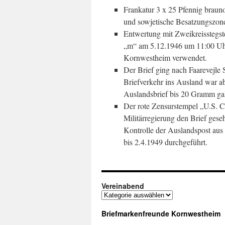
Frankatur 3 x 25 Pfennig brauno
und sowjetische Besatzungszone
Entwertung mit Zweikreisst
„m“ am 5.12.1946 um 11:00 Uhr
Kornwestheim verwendet.
Der Brief ging nach Faarevejle 
Briefverkehr ins Ausland war ab
Auslandsbrief bis 20 Gramm gal
Der rote Zensurstempel „U.S. Ci
Militärregierung den Brief gese
Kontrolle der Auslandspost au
bis 2.4.1949 durchgeführt.
Vereinabend
Vereinabend
Briefmarkenfreunde Kornwestheim