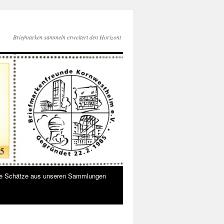
Briefmarken sammeln erweitert den Horizont
ne Schätze aus unseren Sammlungen