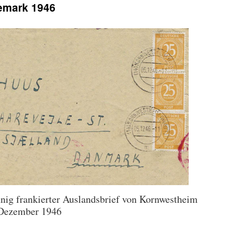
emark 1946
nnig frankierter Auslandsbrief von Kornwestheim
. Dezember 1946