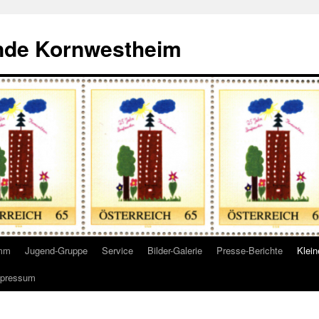
nde Kornwestheim
amm
Jugend-Gruppe
Service
Bilder-Galerie
Presse-Berichte
Klei
pressum