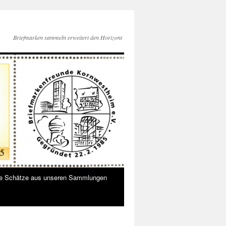
Briefmarken sammeln erweitert den Horizont
ne Schätze aus unseren Sammlungen