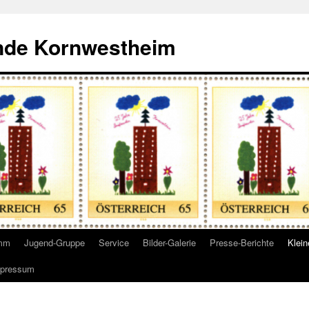
nde Kornwestheim
amm
Jugend-Gruppe
Service
Bilder-Galerie
Presse-Berichte
Klei
pressum