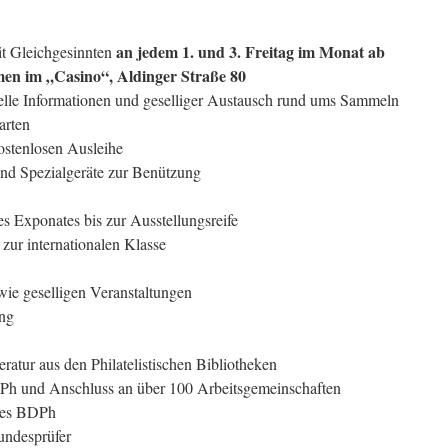
an jedem 1. und 3. Freitag im Monat ab
t Gleichgesinnten
men im „Casino“, Aldinger Straße 80
elle Informationen und geselliger Austausch rund ums Sammeln
arten
ostenlosen Ausleihe
d Spezialgeräte zur Benützung
s Exponates bis zur Ausstellungsreife
zur internationalen Klasse
owie geselligen Veranstaltungen
ung
teratur aus den Philatelistischen Bibliotheken
h und Anschluss an über 100 Arbeitsgemeinschaften
des BDPh
undesprüfer