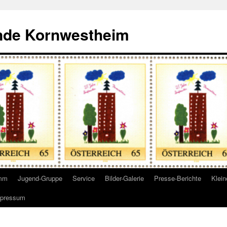
nde Kornwestheim
amm
Jugend-Gruppe
Service
Bilder-Galerie
Presse-Berichte
Klei
pressum